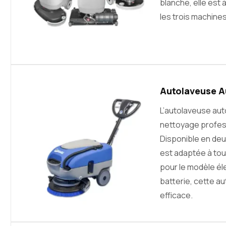
blanche, elle est à
les trois machines
Autolaveuse A
L’autolaveuse au
nettoyage profess
Disponible en deu
est adaptée à tou
pour le modèle él
batterie, cette a
efficace.