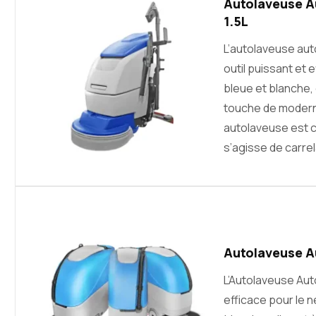
Autolaveuse A
1.5L
L’autolaveuse au
outil puissant et 
bleue et blanche,
touche de moderni
autolaveuse est co
s’agisse de carre
Autolaveuse A
L’Autolaveuse Au
efficace pour le 