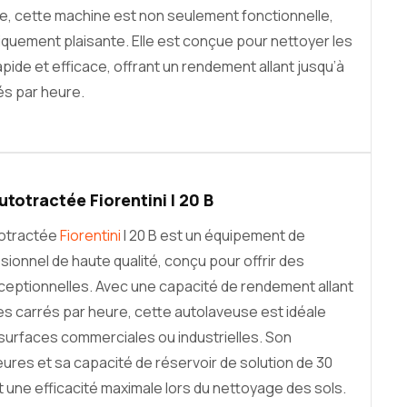
e, cette machine est non seulement fonctionnelle,
iquement plaisante. Elle est conçue pour nettoyer les
pide et efficace, offrant un rendement allant jusqu’à
és par heure.
totractée Fiorentini I 20 B
totractée
Fiorentini
I 20 B est un équipement de
ionnel de haute qualité, conçu pour offrir des
eptionnelles. Avec une capacité de rendement allant
es carrés par heure, cette autolaveuse est idéale
surfaces commerciales ou industrielles. Son
ures et sa capacité de réservoir de solution de 30
t une efficacité maximale lors du nettoyage des sols.