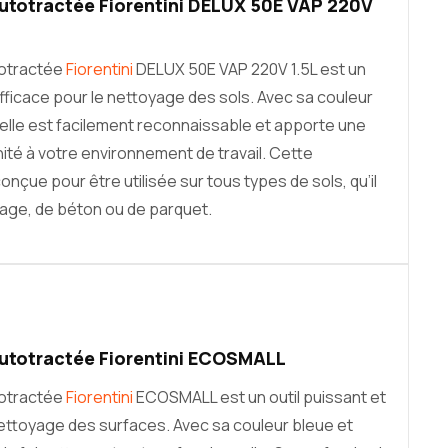
utotractée Fiorentini DELUX 50E VAP 220V
totractée
Fiorentini
DELUX 50E VAP 220V 1.5L est un
efficace pour le nettoyage des sols. Avec sa couleur
 elle est facilement reconnaissable et apporte une
té à votre environnement de travail. Cette
nçue pour être utilisée sur tous types de sols, qu’il
lage, de béton ou de parquet.
utotractée Fiorentini ECOSMALL
totractée
Fiorentini
ECOSMALL est un outil puissant et
nettoyage des surfaces. Avec sa couleur bleue et