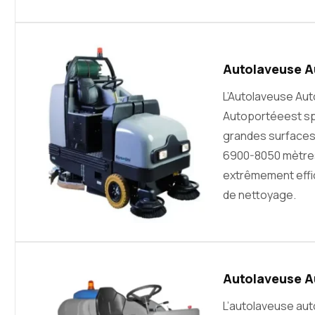
Autolaveuse Au
L’Autolaveuse Au
Autoportéeest spé
grandes surfaces.
6900-8050 mètres
extrêmement effi
de nettoyage.
Autolaveuse Au
L’autolaveuse au