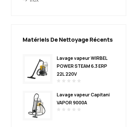
Inox
Matériels De Nettoyage Récents
Lavage vapeur WIRBEL
POWER STEAM 6.3 ERP
22L 220V
N
o
Lavage vapeur Capitani
t
e
0
VAPOR 9000A
s
u
r
N
5
o
t
e