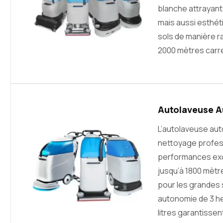
blanche attrayant
mais aussi esthét
sols de manière ra
2000 mètres carr
Autolaveuse Au
L’autolaveuse au
nettoyage profess
performances exc
jusqu’à 1800 mètr
pour les grandes 
autonomie de 3 he
litres garantissen