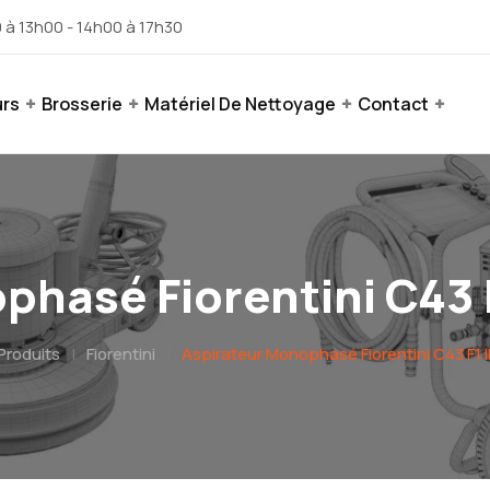
 à 13h00 - 14h00 à 17h30
urs
Brosserie
Matériel De Nettoyage
Contact
phasé Fiorentini C43 
Produits
|
Fiorentini
|
Aspirateur Monophasé Fiorentini C43 F1 