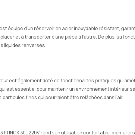
st équipé d’un réservoir en acier inoxydable résistant, garan
éplacer et à transporter d’une pièce à l’autre. De plus, sa fon
s liquides renversés.
eur est également doté de fonctionnalités pratiques qui amé
e qui est essentiel pour maintenir un environnement intérieur
articules fines qui pourraient être relâchées dans l’air.
43 F1 INOX 30L 220V rend son utilisation confortable, même lo