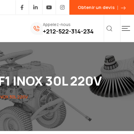
Obtenir un devis
Appelez-nous
+212-522-314-234
F1 INOX 30L 220V
INOX 30L 220V