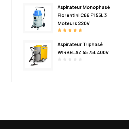
o
Aspirateur Monophasé
t
e
0
Fiorentini C66 F1 55L 3
s
u
Moteurs 220V
r
5
Note
5.00
sur 5
Aspirateur Triphasé
WIRBEL AZ 45 75L 400V
N
o
t
e
0
s
u
r
5