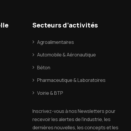
lle
Secteurs d’activités
Agroalimentaires
Automobile & Aéronautique
Béton
Pharmaceutique & Laboratoires
Voirie & BTP
Inscrivez
-
vous
à
nos
Newsletters
pour
recevoir
les
alertes
de
l'industrie
,
les
dernières
nouvelles
,
les
concepts
et
les