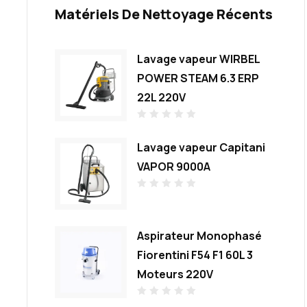
Matériels De Nettoyage Récents
Lavage vapeur WIRBEL
POWER STEAM 6.3 ERP
22L 220V
N
o
Lavage vapeur Capitani
t
e
0
VAPOR 9000A
s
u
r
N
5
o
t
e
0
Aspirateur Monophasé
s
u
Fiorentini F54 F1 60L 3
r
5
Moteurs 220V
N