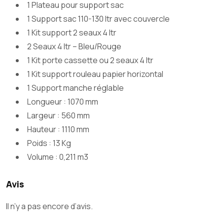
1 Plateau pour support sac
1 Support sac 110-130 ltr avec couvercle
1 Kit support 2 seaux 4 ltr
2 Seaux 4 ltr – Bleu/Rouge
1 Kit porte cassette ou 2 seaux 4 ltr
1 Kit support rouleau papier horizontal
1 Support manche réglable
Longueur : 1070 mm
Largeur : 560 mm
Hauteur : 1110 mm
Poids : 13 Kg
Volume : 0,211 m3
Avis
Il n’y a pas encore d’avis.