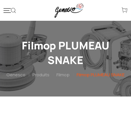
Filmop PLUMEAU
SNAKE
Genesco
|
Produits
|
Filmop
|
Filmop PLUMEAU SNAKE