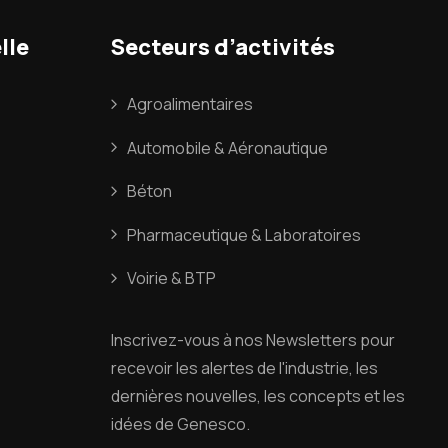
lle
Secteurs d’activités
Agroalimentaires
Automobile & Aéronautique
Béton
Pharmaceutique & Laboratoires
Voirie & BTP
Inscrivez
-
vous
à
nos
Newsletters
pour
recevoir
les
alertes
de
l'industrie
,
les
dernières
nouvelles
,
les
concepts
et
les
idées
de
Genesco
.