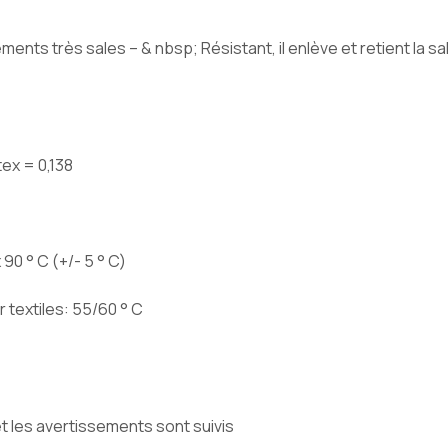
ents très sales – & nbsp; Résistant, il enlève et retient la sa
tex = 0,138
0 ° C (+/- 5 ° C)
textiles: 55/60 ° C
et les avertissements sont suivis