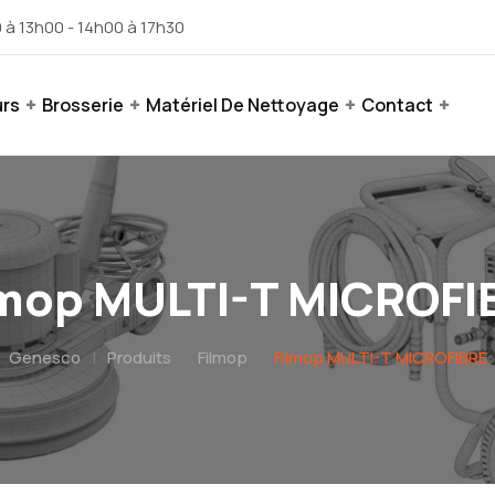
 à 13h00 - 14h00 à 17h30
urs
Brosserie
Matériel De Nettoyage
Contact
lmop MULTI-T MICROFI
Genesco
|
Produits
|
Filmop
|
Filmop MULTI-T MICROFIBRE