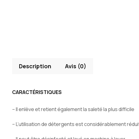
Description
Avis (0)
CARACTÉRISTIQUES
– Il enlève et retient également la saleté la plus difficile
– L’utilisation de détergents est considérablement rédui
– Il peut être désinfecté et lavé en machine à laver